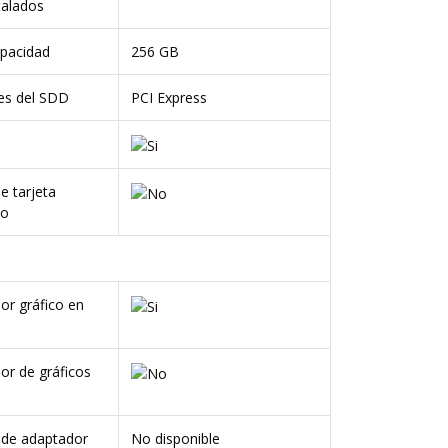
talados
pacidad
256 GB
ces del SDD
PCI Express
e tarjeta
do
s
or gráfico en
or de gráficos
de adaptador
No disponible