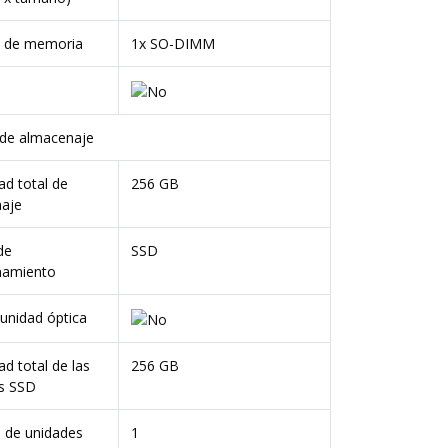
 de memoria
1x SO-DIMM
de almacenaje
ad total de
256 GB
aje
de
SSD
namiento
unidad óptica
d total de las
256 GB
s SSD
de unidades
1