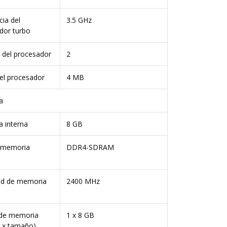
ia del
3.5 GHz
dor turbo
 del procesador
2
el procesador
4 MB
a
 interna
8 GB
 memoria
DDR4-SDRAM
ad de memoria
2400 MHz
de memoria
1 x 8 GB
s x tamaño)