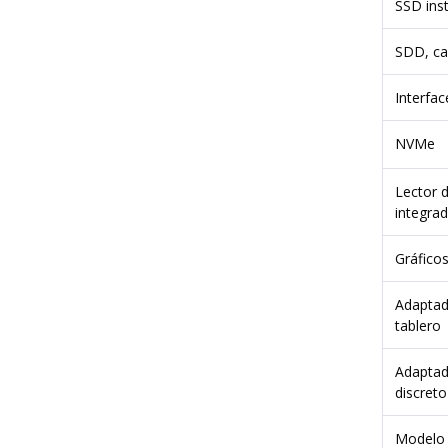
SSD ins
SDD, ca
Interfa
NVMe
Lector d
integra
Gráfico
Adaptad
tablero
Adaptad
discreto
Modelo 