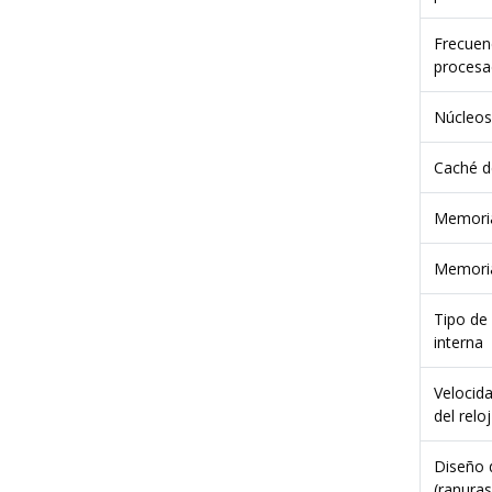
Frecuenc
procesa
Núcleos
Caché d
Memori
Memoria
Tipo de
interna
Velocid
del reloj
Diseño 
(ranura