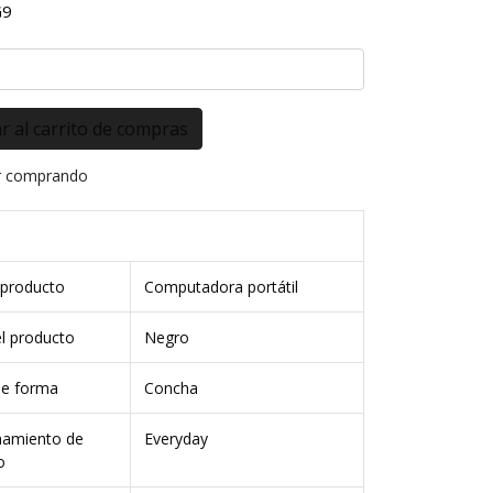
G9
r comprando
 producto
Computadora portátil
el producto
Negro
de forma
Concha
namiento de
Everyday
o