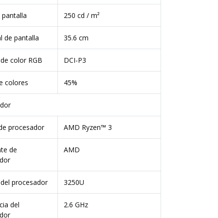
e pantalla
250 cd / m²
 de pantalla
35.6 cm
 de color RGB
DCI-P3
 colores
45%
dor
 de procesador
AMD Ryzen™ 3
nte de
AMD
dor
del procesador
3250U
ia del
2.6 GHz
dor