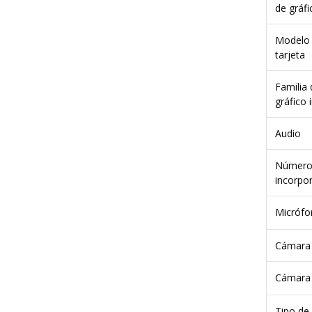
de gráfi
Modelo 
tarjeta
Familia
gráfico
Audio
Número 
incorpo
Micrófo
Cámara 
Next
Cámara 
Tipo de