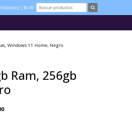
roducto(s) | $0.00
das, Windows 11 Home, Negro
gb Ram, 256gb
ro
00