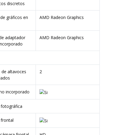
cos discretos
de gráficos en
AMD Radeon Graphics
 de adaptador
AMD Radeon Graphics
 incorporado
de altavoces
2
rados
no incorporado
fotográfica
frontal
 cámara frontal
HD