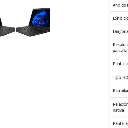
Año de 
Exhibici
Diagonal
Resoluci
pantalla
Pantalla 
Tipo H
Retroil
Relació
nativa
Pantalla