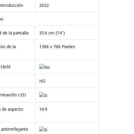
introducción
2022
ón
 de la pantalla
35.6 cm (14")
ón de la
1366 x 768 Pixeles
táctil
D
HD
uminación LED
n de aspecto
16:9
 antirreflejante