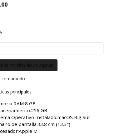
.00
A
r comprando
ticas principales
oria RAM:8 GB
acenamiento:256 GB
tema Operativo Instalado:macOS Big Sur
año de pantalla:33.8 cm (13.3")
cesador:Apple M