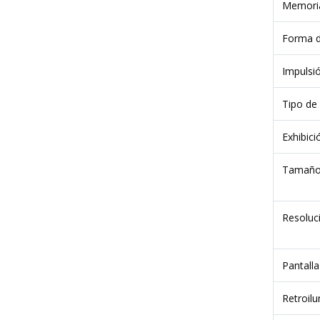
Memori
Forma d
Impulsió
Tipo de 
Exhibici
Next
Tamaño 
Resoluci
Pantalla 
Retroil