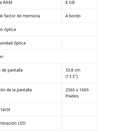
a RAM
8 GB
e factor de memoria
A bordo
n óptica
unidad óptica
ón
de pantalla
33.8 cm
(13.3")
ón de la pantalla
2560 x 1600
Pixeles
táctil
uminación LED