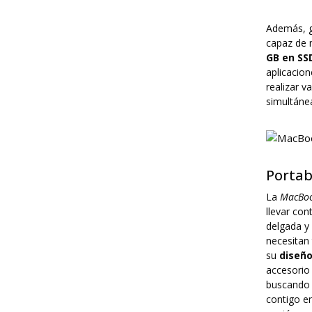
Además, g
capaz de m
GB en SS
aplicacion
realizar 
simultánea
Portab
La
MacBoo
llevar con
delgada y 
necesitan
su
diseño
accesorio 
buscando
contigo e