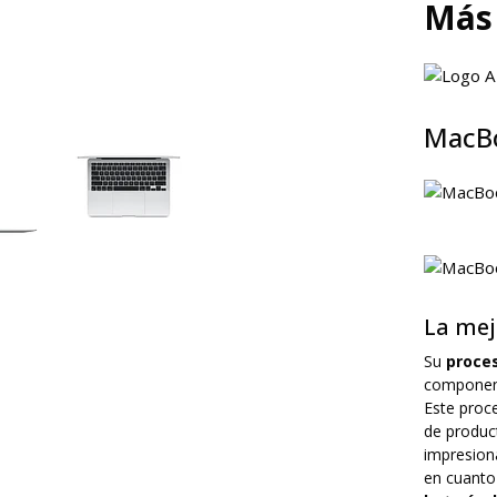
Más
MacBo
La mej
Su
proce
component
Este proc
de product
impresion
en cuanto 