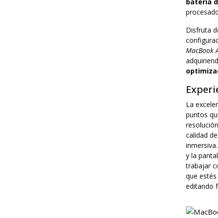
batería 
procesado
Disfruta d
configura
MacBook A
adquirien
optimizac
Experi
La excele
puntos qu
resolució
calidad d
inmersiva.
y la panta
trabajar c
que estés 
editando f