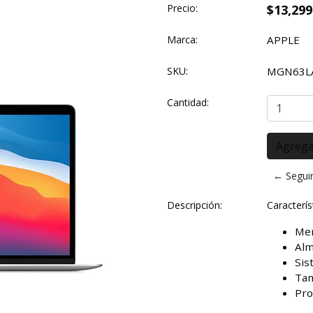
Precio:
$13,299
Marca:
APPLE
SKU:
MGN63L
Cantidad:
← Segui
Descripción:
Caracterís
Mem
Alm
Sis
Tam
Pro