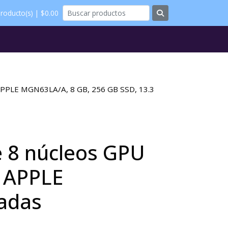
roducto(s) | $0.00
 APPLE MGN63LA/A, 8 GB, 256 GB SSD, 13.3
e 8 núcleos GPU
s APPLE
adas